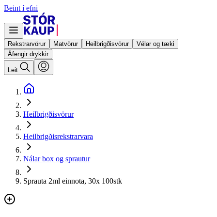
Beint í efni
Rekstrarvörur
Matvörur
Heilbrigðisvörur
Vélar og tæki
Áfengir drykkir
Leit
Heilbrigðisvörur
Heilbrigðisrekstrarvara
Nálar box og sprautur
Sprauta 2ml einnota, 30x 100stk