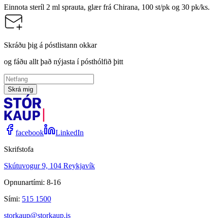
Einnota steríl 2 ml sprauta, glær frá Chirana, 100 st/pk og 30 pk/ks.
Skráðu þig á póstlistann okkar
og fáðu allt það nýjasta í pósthólfið þitt
Skrá mig
facebook
LinkedIn
Skrifstofa
Skútuvogur 9, 104 Reykjavík
Opnunartími: 8-16
Sími:
515 1500
storkaup@storkaup.is