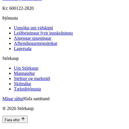
Kt: 600122-2820
Þjónusta
Umsókn um viðskipti
Leiðbeiningar fyrir innskráningu
Algengar spurningar
Afhendingarmöguleikar
Lagersala
Stórkaup
Um Stórkaup
Mannauður
Stefnur og markmið
Skilmálar
Tækniþjónusta
Mínar síður
Hafa samband
®
2026
Stórkaup
Fara efst