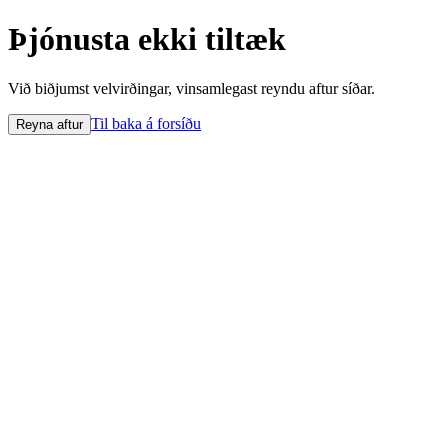
Þjónusta ekki tiltæk
Við biðjumst velvirðingar, vinsamlegast reyndu aftur síðar.
Til baka á forsíðu
Reyna aftur