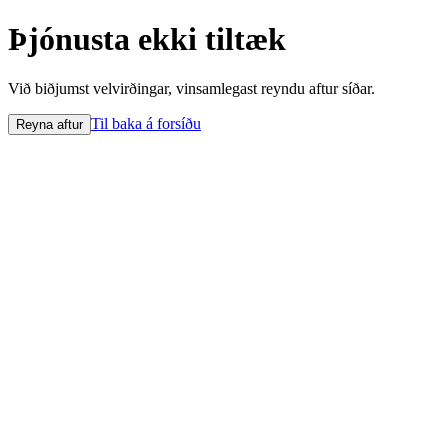
Þjónusta ekki tiltæk
Við biðjumst velvirðingar, vinsamlegast reyndu aftur síðar.
Til baka á forsíðu
Reyna aftur