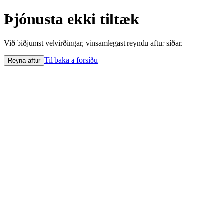
Þjónusta ekki tiltæk
Við biðjumst velvirðingar, vinsamlegast reyndu aftur síðar.
Til baka á forsíðu
Reyna aftur