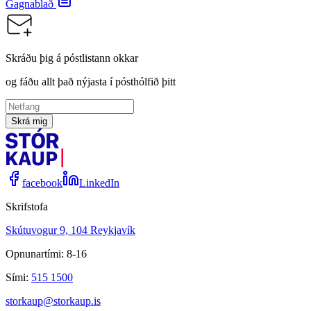
Gagnablað
Skráðu þig á póstlistann okkar
og fáðu allt það nýjasta í pósthólfið þitt
Skrá mig
facebook
LinkedIn
Skrifstofa
Skútuvogur 9, 104 Reykjavík
Opnunartími: 8-16
Sími:
515 1500
storkaup@storkaup.is