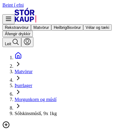
Beint í efni
Rekstrarvörur
Matvörur
Heilbrigðisvörur
Vélar og tæki
Áfengir drykkir
Leit
Matvörur
Þurrlager
Morgunkorn og múslí
Sólskinsmúslí, 9x 1kg