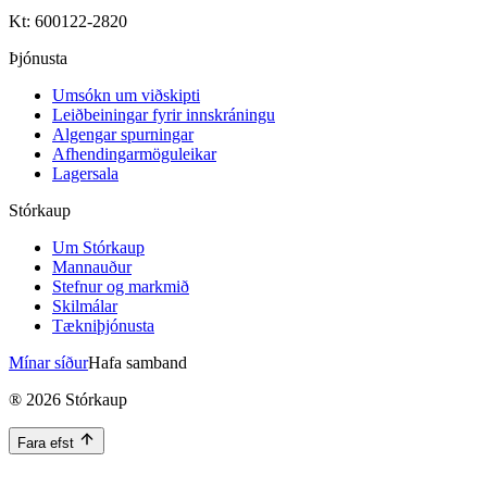
Kt: 600122-2820
Þjónusta
Umsókn um viðskipti
Leiðbeiningar fyrir innskráningu
Algengar spurningar
Afhendingarmöguleikar
Lagersala
Stórkaup
Um Stórkaup
Mannauður
Stefnur og markmið
Skilmálar
Tækniþjónusta
Mínar síður
Hafa samband
®
2026
Stórkaup
Fara efst