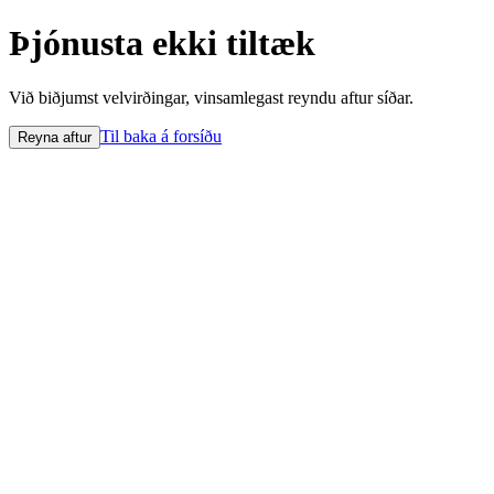
Þjónusta ekki tiltæk
Við biðjumst velvirðingar, vinsamlegast reyndu aftur síðar.
Til baka á forsíðu
Reyna aftur