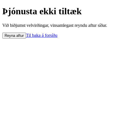
Þjónusta ekki tiltæk
Við biðjumst velvirðingar, vinsamlegast reyndu aftur síðar.
Til baka á forsíðu
Reyna aftur