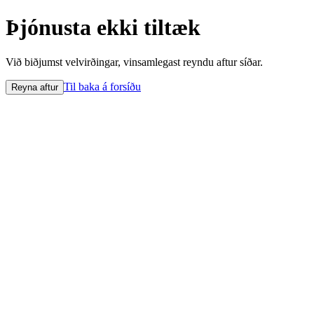
Þjónusta ekki tiltæk
Við biðjumst velvirðingar, vinsamlegast reyndu aftur síðar.
Til baka á forsíðu
Reyna aftur