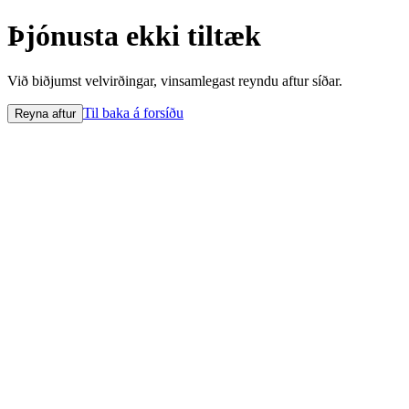
Þjónusta ekki tiltæk
Við biðjumst velvirðingar, vinsamlegast reyndu aftur síðar.
Til baka á forsíðu
Reyna aftur