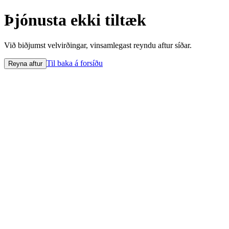
Þjónusta ekki tiltæk
Við biðjumst velvirðingar, vinsamlegast reyndu aftur síðar.
Til baka á forsíðu
Reyna aftur