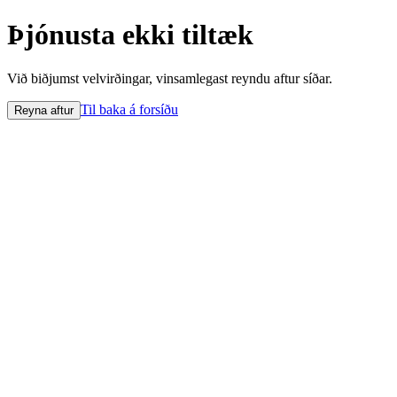
Þjónusta ekki tiltæk
Við biðjumst velvirðingar, vinsamlegast reyndu aftur síðar.
Til baka á forsíðu
Reyna aftur