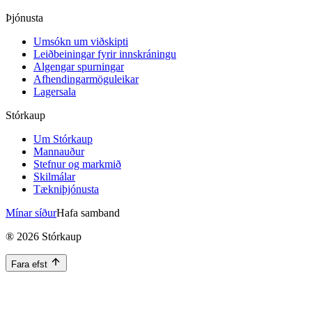
Þjónusta
Umsókn um viðskipti
Leiðbeiningar fyrir innskráningu
Algengar spurningar
Afhendingarmöguleikar
Lagersala
Stórkaup
Um Stórkaup
Mannauður
Stefnur og markmið
Skilmálar
Tækniþjónusta
Mínar síður
Hafa samband
®
2026
Stórkaup
Fara efst