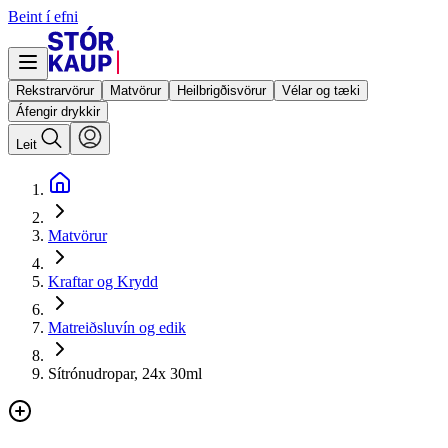
Beint í efni
Rekstrarvörur
Matvörur
Heilbrigðisvörur
Vélar og tæki
Áfengir drykkir
Leit
Matvörur
Kraftar og Krydd
Matreiðsluvín og edik
Sítrónudropar, 24x 30ml