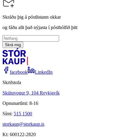
Skráðu þig á póstlistann okkar
og fáðu allt það nýjasta í pósthólfið þitt
Skrá mig
facebook
LinkedIn
Skrifstofa
Skútuvogur 9, 104 Reykjavík
Opnunartími: 8-16
Sími:
515 1500
storkaup@storkaup.is
Kt: 600122-2820