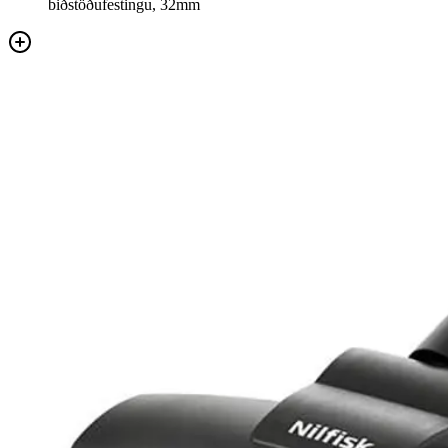
biðstöðufestingu, 32mm