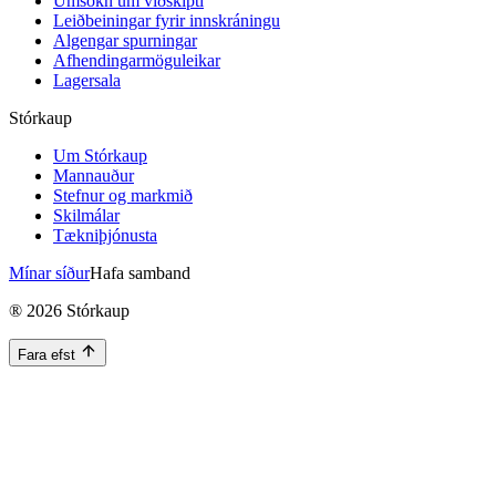
Umsókn um viðskipti
Leiðbeiningar fyrir innskráningu
Algengar spurningar
Afhendingarmöguleikar
Lagersala
Stórkaup
Um Stórkaup
Mannauður
Stefnur og markmið
Skilmálar
Tækniþjónusta
Mínar síður
Hafa samband
®
2026
Stórkaup
Fara efst