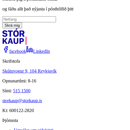
og fáðu allt það nýjasta í pósthólfið þitt
Skrá mig
facebook
LinkedIn
Skrifstofa
Skútuvogur 9, 104 Reykjavík
Opnunartími: 8-16
Sími:
515 1500
storkaup@storkaup.is
Kt: 600122-2820
Þjónusta