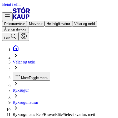
Beint í efni
Rekstrarvörur
Matvörur
Heilbrigðisvörur
Vélar og tæki
Áfengir drykkir
Leit
Vélar og tæki
More
Toggle menu
Ryksugur
Ryksuguhausar
Ryksuguhaus Eco/Bravo/Elite/Select svartur, með