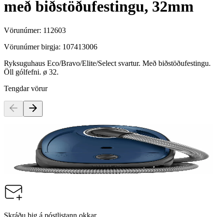
með biðstöðufestingu, 32mm
Vörunúmer:
112603
Vörunúmer birgja:
107413006
Ryksuguhaus Eco/Bravo/Elite/Select svartur. Með biðstöðufestingu.
Öll gólfefni. ø 32.
Tengdar vörur
Nilfisk
Ryksuga One 750W Blá
Vörunúmer:
9003354
Skráðu þig á póstlistann okkar