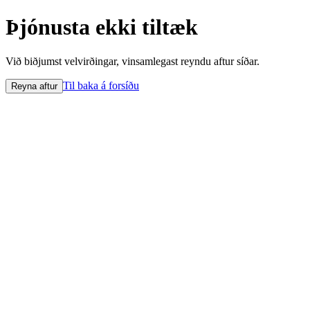
Þjónusta ekki tiltæk
Við biðjumst velvirðingar, vinsamlegast reyndu aftur síðar.
Til baka á forsíðu
Reyna aftur