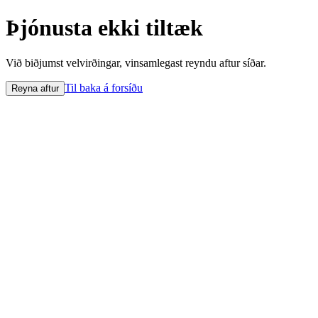
Þjónusta ekki tiltæk
Við biðjumst velvirðingar, vinsamlegast reyndu aftur síðar.
Til baka á forsíðu
Reyna aftur