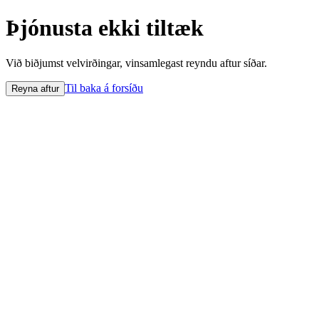
Þjónusta ekki tiltæk
Við biðjumst velvirðingar, vinsamlegast reyndu aftur síðar.
Til baka á forsíðu
Reyna aftur