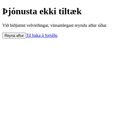
Þjónusta ekki tiltæk
Við biðjumst velvirðingar, vinsamlegast reyndu aftur síðar.
Til baka á forsíðu
Reyna aftur