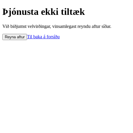
Þjónusta ekki tiltæk
Við biðjumst velvirðingar, vinsamlegast reyndu aftur síðar.
Til baka á forsíðu
Reyna aftur