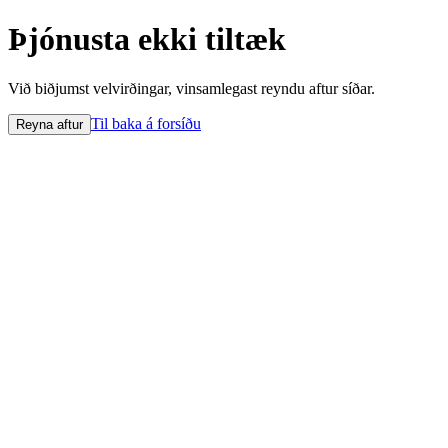
Þjónusta ekki tiltæk
Við biðjumst velvirðingar, vinsamlegast reyndu aftur síðar.
Til baka á forsíðu
Reyna aftur