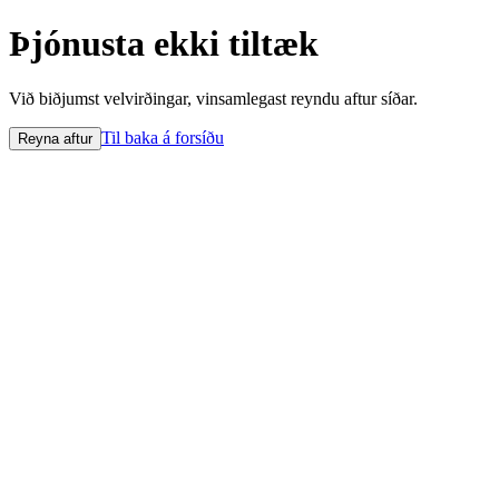
Þjónusta ekki tiltæk
Við biðjumst velvirðingar, vinsamlegast reyndu aftur síðar.
Til baka á forsíðu
Reyna aftur