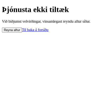
Þjónusta ekki tiltæk
Við biðjumst velvirðingar, vinsamlegast reyndu aftur síðar.
Til baka á forsíðu
Reyna aftur