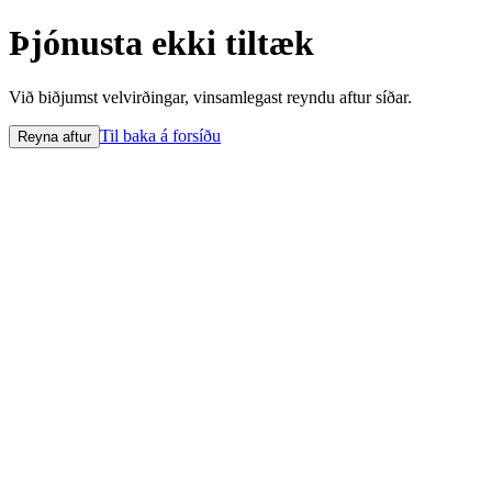
Þjónusta ekki tiltæk
Við biðjumst velvirðingar, vinsamlegast reyndu aftur síðar.
Til baka á forsíðu
Reyna aftur