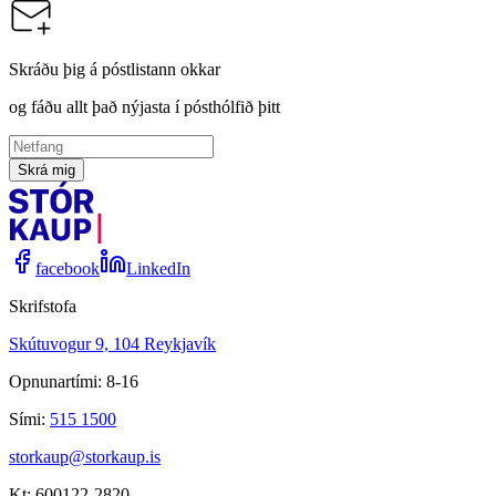
Skráðu þig á póstlistann okkar
og fáðu allt það nýjasta í pósthólfið þitt
Skrá mig
facebook
LinkedIn
Skrifstofa
Skútuvogur 9, 104 Reykjavík
Opnunartími: 8-16
Sími:
515 1500
storkaup@storkaup.is
Kt: 600122-2820