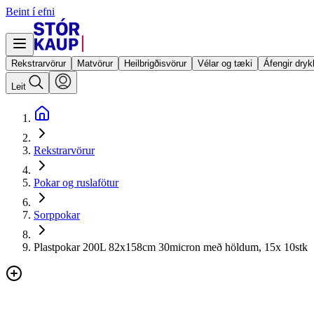
Beint í efni
Rekstrarvörur
Matvörur
Heilbrigðisvörur
Vélar og tæki
Áfengir dryk
Leit
Rekstrarvörur
Pokar og ruslafötur
Sorppokar
Plastpokar 200L 82x158cm 30micron með höldum, 15x 10stk