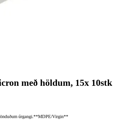
cron með höldum, 15x 10stk
na blönduðum úrgangi.**MDPE/Virgin**