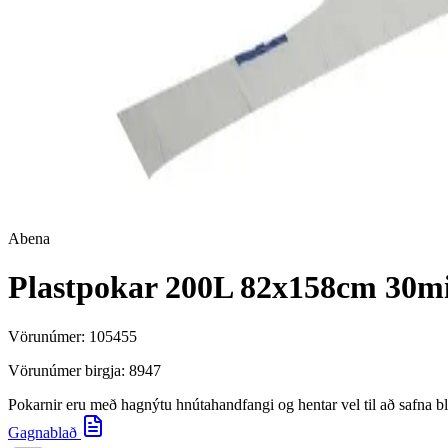
Abena
Plastpokar 200L 82x158cm 30mi
Vörunúmer:
105455
Vörunúmer birgja:
8947
Pokarnir eru með hagnýtu hnútahandfangi og hentar vel til að saf
Gagnablað