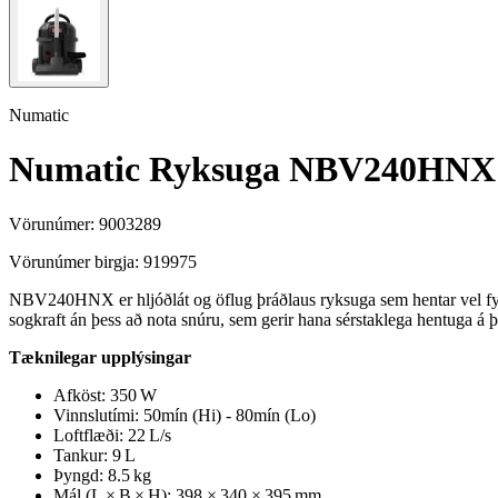
Numatic
Numatic Ryksuga NBV240HNX
Vörunúmer:
9003289
Vörunúmer birgja:
919975
NBV240HNX er hljóðlát og öflug þráðlaus ryksuga sem hentar vel fyri
sogkraft án þess að nota snúru, sem gerir hana sérstaklega hentuga
Tæknilegar upplýsingar
Afköst: 350 W
Vinnslutími: 50mín (Hi) - 80mín (Lo)
Loftflæði: 22 L/s
Tankur: 9 L
Þyngd: 8.5 kg
Mál (L × B × H): 398 × 340 × 395 mm