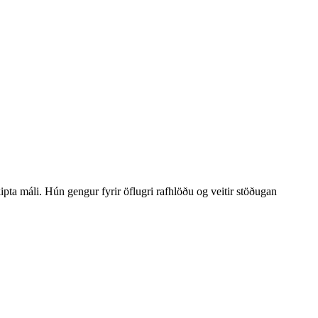
ta máli. Hún gengur fyrir öflugri rafhlöðu og veitir stöðugan