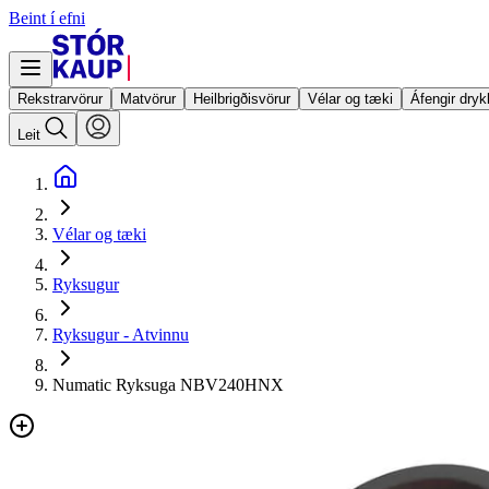
Beint í efni
Rekstrarvörur
Matvörur
Heilbrigðisvörur
Vélar og tæki
Áfengir dryk
Leit
Vélar og tæki
Ryksugur
Ryksugur - Atvinnu
Numatic Ryksuga NBV240HNX