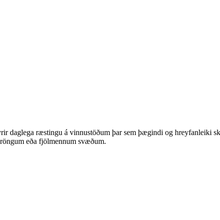
r daglega ræstingu á vinnustöðum þar sem þægindi og hreyfanleiki skip
 á þröngum eða fjölmennum svæðum.