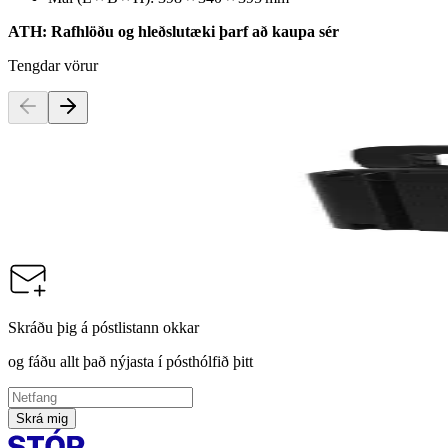
ATH: Rafhlöðu og hleðslutæki þarf að kaupa sér
Tengdar vörur
Numatic
Rafhlaða NX300
Vörunúmer:
136424
Skráðu þig á póstlistann okkar
og fáðu allt það nýjasta í pósthólfið þitt
Skrá mig