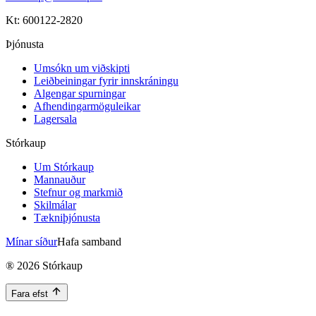
Kt: 600122-2820
Þjónusta
Umsókn um viðskipti
Leiðbeiningar fyrir innskráningu
Algengar spurningar
Afhendingarmöguleikar
Lagersala
Stórkaup
Um Stórkaup
Mannauður
Stefnur og markmið
Skilmálar
Tækniþjónusta
Mínar síður
Hafa samband
®
2026
Stórkaup
Fara efst