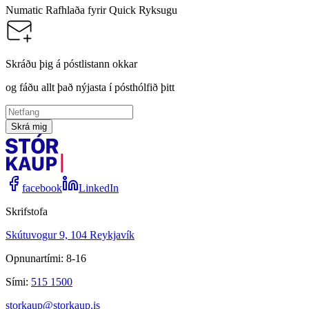
Numatic Rafhlaða fyrir Quick Ryksugu
Skráðu þig á póstlistann okkar
og fáðu allt það nýjasta í pósthólfið þitt
Skrá mig
facebook
LinkedIn
Skrifstofa
Skútuvogur 9, 104 Reykjavík
Opnunartími: 8-16
Sími:
515 1500
storkaup@storkaup.is