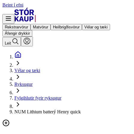
Beint í efni
Rekstrarvörur
Matvörur
Heilbrigðisvörur
Vélar og tæki
Áfengir drykkir
Leit
Vélar og tæki
Ryksugur
Fylgihlutir fyrir ryksugur
NUM Lithium batterý Henry quick