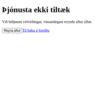
Þjónusta ekki tiltæk
Við biðjumst velvirðingar, vinsamlegast reyndu aftur síðar.
Til baka á forsíðu
Reyna aftur