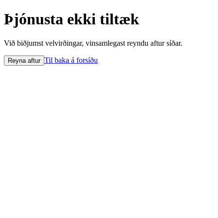
Þjónusta ekki tiltæk
Við biðjumst velvirðingar, vinsamlegast reyndu aftur síðar.
Til baka á forsíðu
Reyna aftur