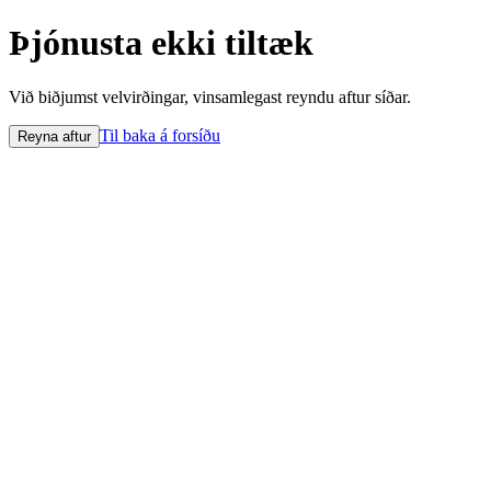
Þjónusta ekki tiltæk
Við biðjumst velvirðingar, vinsamlegast reyndu aftur síðar.
Til baka á forsíðu
Reyna aftur