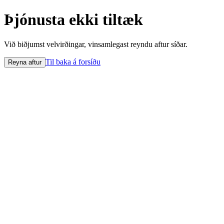
Þjónusta ekki tiltæk
Við biðjumst velvirðingar, vinsamlegast reyndu aftur síðar.
Til baka á forsíðu
Reyna aftur