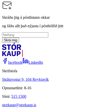
Skráðu þig á póstlistann okkar
og fáðu allt það nýjasta í pósthólfið þitt
Skrá mig
facebook
LinkedIn
Skrifstofa
Skútuvogur 9, 104 Reykjavík
Opnunartími: 8-16
Sími:
515 1500
storkaup@storkaup.is