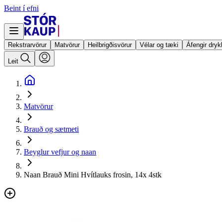
Beint í efni
Rekstrarvörur
Matvörur
Heilbrigðisvörur
Vélar og tæki
Áfengir dryk
Leit
Matvörur
Brauð og sætmeti
Beyglur vefjur og naan
Naan Brauð Mini Hvítlauks frosin, 14x 4stk