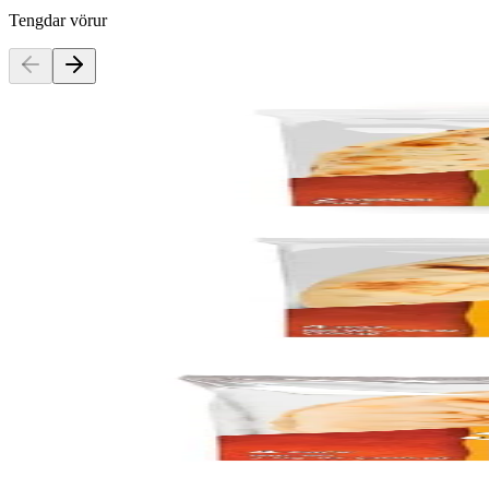
Tengdar vörur
Stonefire
Naan Brauð Hvítlauks frosin, 18x 2stk
Vörunúmer:
9001208
Stonefire
Naan Brauð Mini Original frosin, 14x 4stk
Vörunúmer:
9002182
Stonefire
Naan Brauð Original frosin, 18x 2stk
Vörunúmer:
9000784