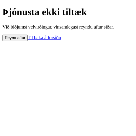
Þjónusta ekki tiltæk
Við biðjumst velvirðingar, vinsamlegast reyndu aftur síðar.
Til baka á forsíðu
Reyna aftur