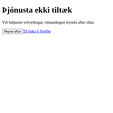
Þjónusta ekki tiltæk
Við biðjumst velvirðingar, vinsamlegast reyndu aftur síðar.
Til baka á forsíðu
Reyna aftur