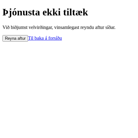
Þjónusta ekki tiltæk
Við biðjumst velvirðingar, vinsamlegast reyndu aftur síðar.
Til baka á forsíðu
Reyna aftur