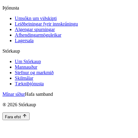
Þjónusta
Umsókn um viðskipti
Leiðbeiningar fyrir innskráningu
Algengar spurningar
Afhendingarmöguleikar
Lagersala
Stórkaup
Um Stórkaup
Mannauður
Stefnur og markmið
Skilmálar
Tækniþjónusta
Mínar síður
Hafa samband
®
2026
Stórkaup
Fara efst