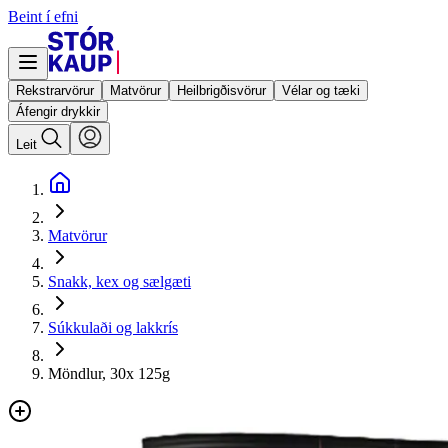
Beint í efni
Rekstrarvörur
Matvörur
Heilbrigðisvörur
Vélar og tæki
Áfengir drykkir
Leit
Matvörur
Snakk, kex og sælgæti
Súkkulaði og lakkrís
Möndlur, 30x 125g