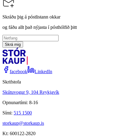
Skráðu þig á póstlistann okkar
og fáðu allt það nýjasta í pósthólfið þitt
Skrá mig
facebook
LinkedIn
Skrifstofa
Skútuvogur 9, 104 Reykjavík
Opnunartími: 8-16
Sími:
515 1500
storkaup@storkaup.is
Kt: 600122-2820