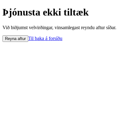
Þjónusta ekki tiltæk
Við biðjumst velvirðingar, vinsamlegast reyndu aftur síðar.
Til baka á forsíðu
Reyna aftur