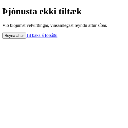
Þjónusta ekki tiltæk
Við biðjumst velvirðingar, vinsamlegast reyndu aftur síðar.
Til baka á forsíðu
Reyna aftur