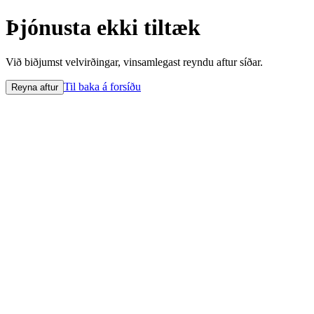
Þjónusta ekki tiltæk
Við biðjumst velvirðingar, vinsamlegast reyndu aftur síðar.
Til baka á forsíðu
Reyna aftur