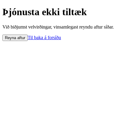
Þjónusta ekki tiltæk
Við biðjumst velvirðingar, vinsamlegast reyndu aftur síðar.
Til baka á forsíðu
Reyna aftur