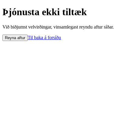
Þjónusta ekki tiltæk
Við biðjumst velvirðingar, vinsamlegast reyndu aftur síðar.
Til baka á forsíðu
Reyna aftur