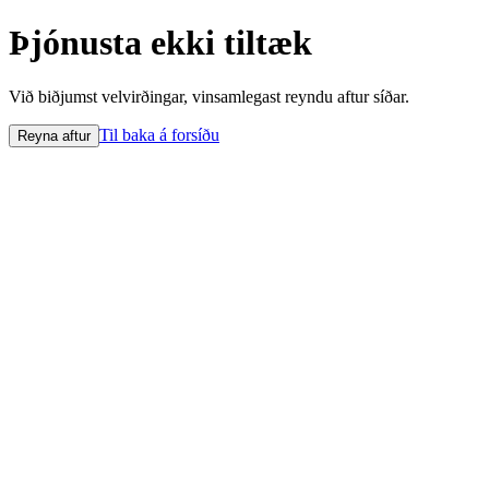
Þjónusta ekki tiltæk
Við biðjumst velvirðingar, vinsamlegast reyndu aftur síðar.
Til baka á forsíðu
Reyna aftur