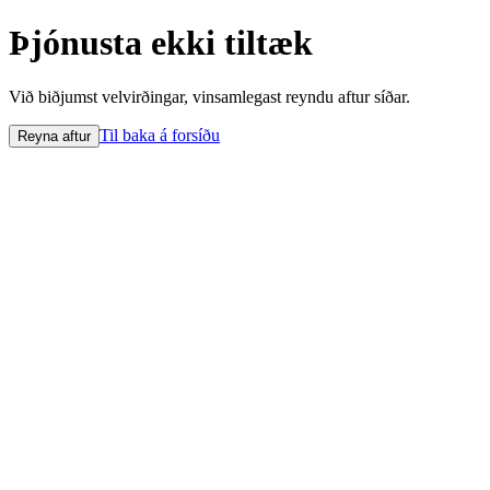
Þjónusta ekki tiltæk
Við biðjumst velvirðingar, vinsamlegast reyndu aftur síðar.
Til baka á forsíðu
Reyna aftur