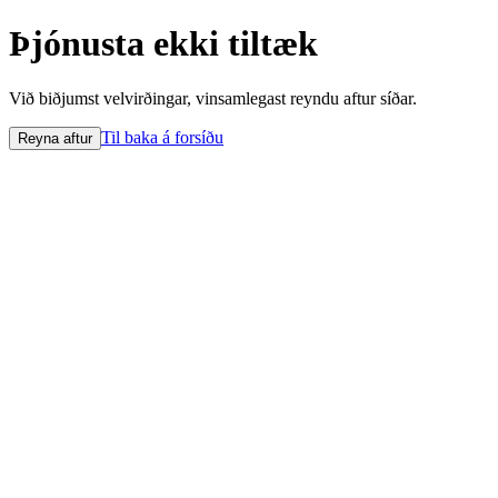
Þjónusta ekki tiltæk
Við biðjumst velvirðingar, vinsamlegast reyndu aftur síðar.
Til baka á forsíðu
Reyna aftur