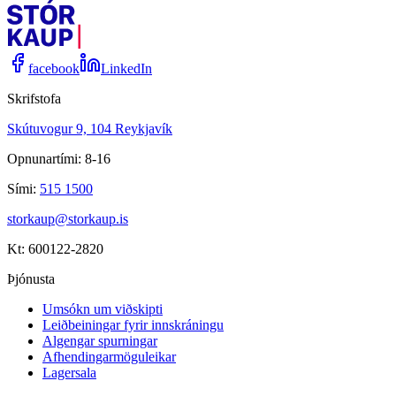
facebook
LinkedIn
Skrifstofa
Skútuvogur 9, 104 Reykjavík
Opnunartími: 8-16
Sími:
515 1500
storkaup@storkaup.is
Kt: 600122-2820
Þjónusta
Umsókn um viðskipti
Leiðbeiningar fyrir innskráningu
Algengar spurningar
Afhendingarmöguleikar
Lagersala