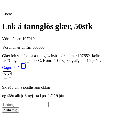
Abena
Lok á tannglös glær, 50stk
Vörunúmer:
107910
Vörunúmer birgja:
508503
Glær lok sem henta á tannglös hvít, vörunúmer 107652. Þolir um
-20°C og allt upp í 60°C. Koma 50 stk/pk og afgreitt 16 pk/ks.
Gagnablað
Skráðu þig á póstlistann okkar
og fáðu allt það nýjasta í pósthólfið þitt
Skrá mig