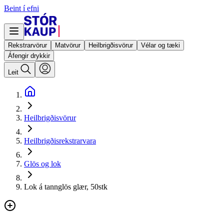
Beint í efni
Rekstrarvörur
Matvörur
Heilbrigðisvörur
Vélar og tæki
Áfengir drykkir
Leit
Heilbrigðisvörur
Heilbrigðisrekstrarvara
Glös og lok
Lok á tannglös glær, 50stk