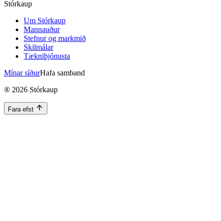
Stórkaup
Um Stórkaup
Mannauður
Stefnur og markmið
Skilmálar
Tækniþjónusta
Mínar síður
Hafa samband
®
2026
Stórkaup
Fara efst