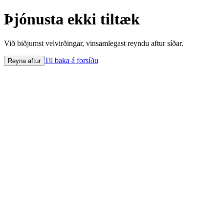
Þjónusta ekki tiltæk
Við biðjumst velvirðingar, vinsamlegast reyndu aftur síðar.
Til baka á forsíðu
Reyna aftur