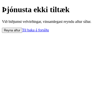
Þjónusta ekki tiltæk
Við biðjumst velvirðingar, vinsamlegast reyndu aftur síðar.
Til baka á forsíðu
Reyna aftur