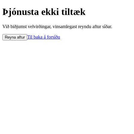
Þjónusta ekki tiltæk
Við biðjumst velvirðingar, vinsamlegast reyndu aftur síðar.
Til baka á forsíðu
Reyna aftur