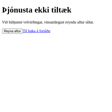
Þjónusta ekki tiltæk
Við biðjumst velvirðingar, vinsamlegast reyndu aftur síðar.
Til baka á forsíðu
Reyna aftur