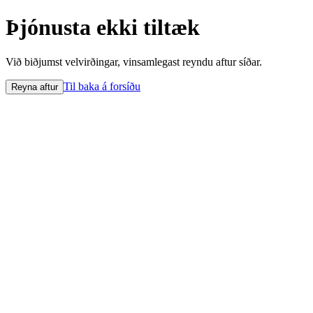
Þjónusta ekki tiltæk
Við biðjumst velvirðingar, vinsamlegast reyndu aftur síðar.
Til baka á forsíðu
Reyna aftur