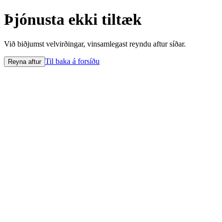
Þjónusta ekki tiltæk
Við biðjumst velvirðingar, vinsamlegast reyndu aftur síðar.
Til baka á forsíðu
Reyna aftur