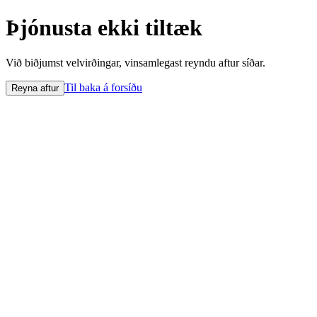
Þjónusta ekki tiltæk
Við biðjumst velvirðingar, vinsamlegast reyndu aftur síðar.
Til baka á forsíðu
Reyna aftur